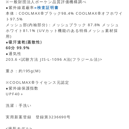
※一般財団法人ボーケン品質評価機構調べ
●紫外線遮蔽率
»検査証明書
本体：COOLMAX®ブラック98.4% COOLMAX®オフホワイ
ト97.5%
メッシュ部(内袖部分)：メッシュブラック 87.8% メッシュ
ホワイト81.1% (UVカット機能のある特殊メッシュ素材採
用)
●吸汗速乾(蒸散性)
60分 99.9%
●通気性
203.6 <試験方法 JIS-L-1096 A法(フラジール法)>
重さ：約195g(M)
※COOLMAX®ライセンス元認定
●紫外線保護指数
UPF40＋
洗濯：手洗い
実用新案登録 登録第3236690号
<撮影モデル>