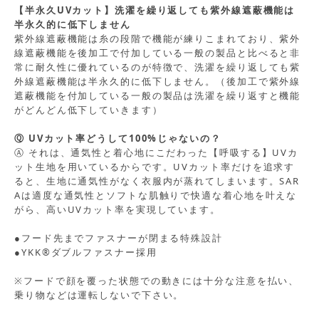
【半永久UVカット】洗濯を繰り返しても紫外線遮蔽機能は
半永久的に低下しません
紫外線遮蔽機能は糸の段階で機能が練りこまれており、紫外
線遮蔽機能を後加工で付加している一般の製品と比べると非
常に耐久性に優れているのが特徴で、洗濯を繰り返しても紫
外線遮蔽機能は半永久的に低下しません。（後加工で紫外線
遮蔽機能を付加している一般の製品は洗濯を繰り返すと機能
がどんどん低下していきます）
Ⓠ UVカット率どうして100%じゃないの？
Ⓐ それは、通気性と着心地にこだわった【呼吸する】UVカ
ット生地を用いているからです。UVカット率だけを追求す
ると、生地に通気性がなく衣服内が蒸れてしまいます。SAR
Aは適度な通気性とソフトな肌触りで快適な着心地を叶えな
がら、高いUVカット率を実現しています。
●フード先までファスナーが閉まる特殊設計
●YKK®ダブルファスナー採用
※フードで顔を覆った状態での動きには十分な注意を払い、
乗り物などは運転しないで下さい。