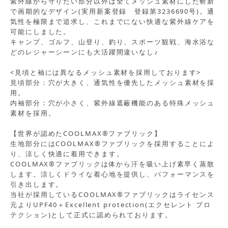
紫外線から守りたい部分以外は全てメッシュ素材にした斬新
で画期的なデザイン(実用新案登録 登録第3236690号)。通
気性を極限まで追求し、これまでにない快適な紫外線ケアを
可能にしました。
キャンプ、ゴルフ、山登り、釣り、スポーツ観戦、海水浴な
どのレジャーシーンにも大活躍間違いなし♪
<見頃と袖には異なるメッシュ素材を採用しております>
見頃部分：穴が大きく、通気性を優先したメッシュ素材を採
用。
内袖部分：穴が小さく、紫外線遮蔽機能のある特殊メッシュ
素材を採用。
【世界が認めたCOOLMAX®ファブリック】
生地部分にはCOOLMAX®ファブリックを採用することによ
り、涼しく快適に着用できます。
COOLMAX®ファブリックは体から汗を吸い上げ素早く蒸散
します。涼しくドライな着心地を提供し、パフォーマンスを
引き出します。
当社が採用しているCOOLMAX®ファブリックはライセンス
元よりUPF40＋Excellent protection(エクセレント プロ
テクション)として正式に認められております。