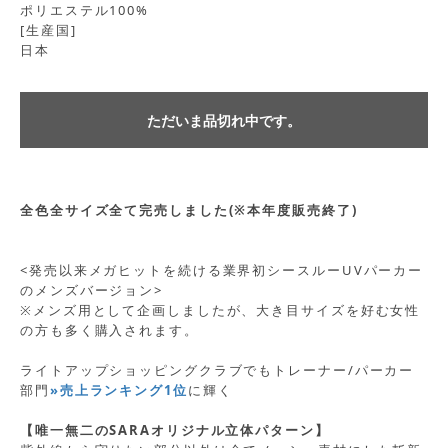
ポリエステル100%
[生産国]
日本
ただいま品切れ中です。
全色全サイズ全て完売しました(※本年度販売終了)
<発売以来メガヒットを続ける業界初シースルーUVパーカー
のメンズバージョン>
※メンズ用として企画しましたが、大き目サイズを好む女性
の方も多く購入されます。
ライトアップショッピングクラブでもトレーナー/パーカー
部門
»売上ランキング1位
に輝く
【唯一無二のSARAオリジナル立体パターン】