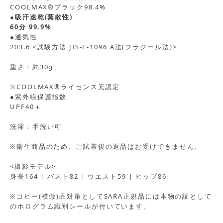
COOLMAX®ブラック98.4%
●吸汗速乾(蒸散性)
60分 99.9%
●通気性
203.6 <試験方法 JIS-L-1096 A法(フラジール法)>
重さ：約30g
※COOLMAX®ライセンス元認定
●紫外線保護指数
UPF40＋
洗濯：手洗い可
※衛生商品のため、ご試着後の返品はお受けできません。
<撮影モデル>
身長164 | バスト82 | ウエスト59 | ヒップ86
※コピー(模倣)品対策としてSARA正規品には本物の証として
のホログラム識別シールが付いています。