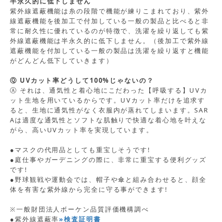
半永久的に低下しません
紫外線遮蔽機能は糸の段階で機能が練りこまれており、紫外
線遮蔽機能を後加工で付加している一般の製品と比べると非
常に耐久性に優れているのが特徴で、洗濯を繰り返しても紫
外線遮蔽機能は半永久的に低下しません。（後加工で紫外線
遮蔽機能を付加している一般の製品は洗濯を繰り返すと機能
がどんどん低下していきます）
Ⓠ UVカット率どうして100%じゃないの？
Ⓐ それは、通気性と着心地にこだわった【呼吸する】UVカ
ット生地を用いているからです。UVカット率だけを追求す
ると、生地に通気性がなく衣服内が蒸れてしまいます。SAR
Aは適度な通気性とソフトな肌触りで快適な着心地を叶えな
がら、高いUVカット率を実現しています。
●マスクの代用品としても重宝しそうです!
●庭仕事やガーデニングの際に、非常に重宝する便利グッズ
です!
●野球観戦や運動会では、帽子や傘と組み合わせると、顔全
体を有害な紫外線から完全に守る事ができます!
※一般財団法人ボーケン品質評価機構調べ
●紫外線遮蔽率
»検査証明書