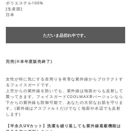
ポリエステル100%
[生産国]
日本
ただいま品切れ中です。
完売(※本年度販売終了)
女性が特に気にする首周りを有害な紫外線からプロテクトす
るフェイスガードです。
上空からの紫外線を防いでも、紫外線は地面からも反射して
襲ってきます。フェイスガードCOOLMAX®バージョンなら
下からの紫外線も防御可能で、あなたの大切なお肌を守りま
す。(紫外線はアスファルトだけでなく地面や水辺でも反射
します)
【半永久UVカット】洗濯を繰り返しても紫外線遮蔽機能は